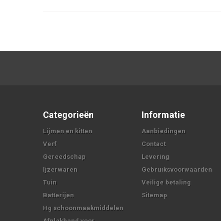
Categorieën
Informatie
Lijmen en kitten
Aanbiedingen
Verf
Contact
Gereedschap
Levering
Ijzerwaren
Gebruiksvoorwaarden
Tuin
Veilige betaling
Batterijen
Sitemap
Hg schoonmaakmiddelen
Afplakband voor