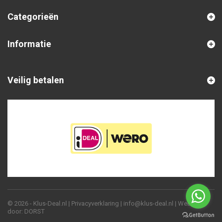
Categorieën
Informatie
Veilig betalen
© 2026 - Klus-Deal.nl |
Privacyverklaring
|
info@klus-deal.nl
| Website
door:
DORST