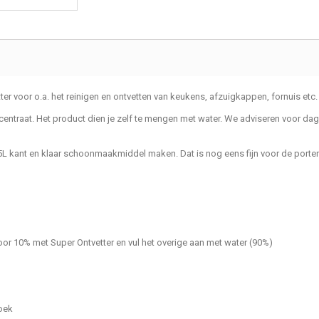
ter voor o.a. het reinigen en ontvetten van keukens, afzuigkappen, fornuis etc.
entraat. Het product dien je zelf te mengen met water. We adviseren voor dag
5L kant en klaar schoonmaakmiddel maken. Dat is nog eens fijn voor de portem
r 10% met Super Ontvetter en vul het overige aan met water (90%)
doek