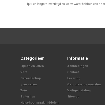
Tip:
Een langere inwerktijd en warm water hebben een posit
Categorieën
Informatie
Lijmen en kitten
Aanbiedingen
Verf
Contact
Gereedschap
Levering
Ijzerwaren
Gebruiksvoorwaarden
Tuin
Veilige betaling
Batterijen
Sitemap
Hg schoonmaakmiddelen