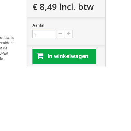
€ 8,49
incl. btw
Aantal
roduct is
gsmiddel.
et de
SUPER
In winkelwagen
le