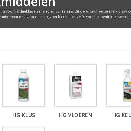
middelen
g voor hardnekkige aanslag en vuil in huis. Dit gerenommeerde merk ontwik
s, maar ook voor de auto, voor kleding en zelfs voor het bestrijden van onge
HG KLUS
HG VLOEREN
HG KE