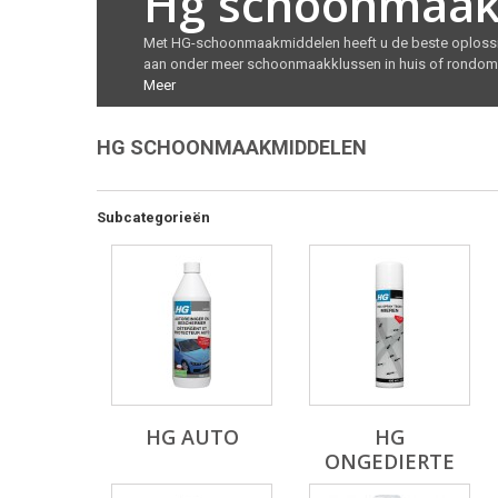
Hg schoonmaak
Met HG-schoonmaakmiddelen heeft u de beste oplossin
aan onder meer schoonmaakklussen in huis of rondom hui
Meer
HG SCHOONMAAKMIDDELEN
Subcategorieën
HG AUTO
HG
ONGEDIERTE