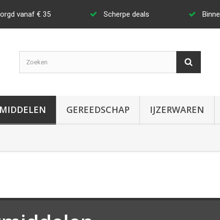
zorgd vanaf € 35
Scherpe deals
Binne
MIDDELEN
GEREEDSCHAP
IJZERWAREN