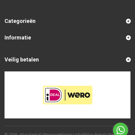
Categorieën
Informatie
Veilig betalen
© 2026 - Klus-Deal.nl |
Privacyverklaring
|
info@klus-deal.nl
| Website