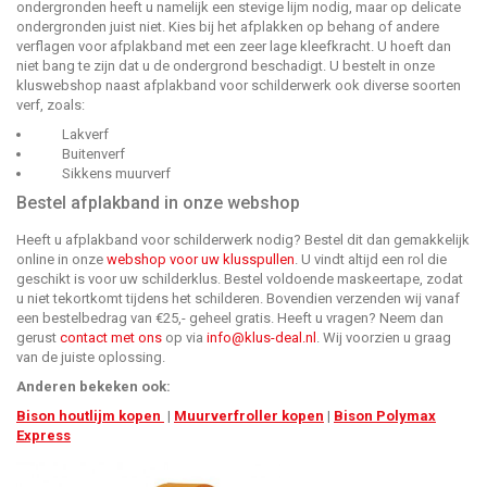
ondergronden heeft u namelijk een stevige lijm nodig, maar op delicate
ondergronden juist niet. Kies bij het afplakken op behang of andere
verflagen voor afplakband met een zeer lage kleefkracht. U hoeft dan
niet bang te zijn dat u de ondergrond beschadigt. U bestelt in onze
kluswebshop naast afplakband voor schilderwerk ook diverse soorten
verf, zoals:
Lakverf
Buitenverf
Sikkens muurverf
Bestel afplakband in onze webshop
Heeft u afplakband voor schilderwerk nodig? Bestel dit dan gemakkelijk
online in onze
webshop voor uw klusspullen
. U vindt altijd een rol die
geschikt is voor uw schilderklus. Bestel voldoende maskeertape, zodat
u niet tekortkomt tijdens het schilderen. Bovendien verzenden wij vanaf
een bestelbedrag van €25,- geheel gratis. Heeft u vragen? Neem dan
gerust
contact met ons
op via
info@klus-deal.nl
. Wij voorzien u graag
van de juiste oplossing.
Anderen bekeken ook:
Bison houtlijm kopen
|
Muurverfroller kopen
|
Bison Polymax
Express