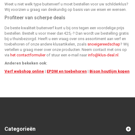
Weet u niet welk type buitenverf u moet bestellen voor uw schilderklus?
Wij voorzien u graag van deskundig op basis van uw eisen en wensen.
Profiteer van scherpe deals
De beste kwaliteit buitenverf kunt u bij ons tegen een voordelige prijs
bestellen. Bestelt u voor meer dan €25,-? Dan wordt uw bestelling gratis
bij u thuisbezorgd. Heeft u een vraag over ons assortiment aan verf en
toebehoren of onze andere klusartikelen, zoals
snoeigereedschap
? Wij
vertellen u graag meer over onze producten. Neem contact met ons op
via
het contactformulier
of stuur een e-mail naar
info@klus-deal.nl
.
Anderen bekeken ook:
Verf webshop online
|
EPDM en toebehoren
|
Bison houtlijm kopen
Categorieën