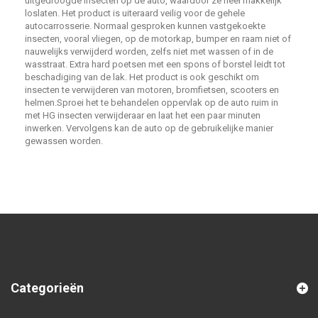
uitgedroogde insecten op de auto, waardoor ze heel makkelijk
loslaten. Het product is uiteraard veilig voor de gehele
autocarrosserie. Normaal gesproken kunnen vastgekoekte
insecten, vooral vliegen, op de motorkap, bumper en raam niet of
nauwelijks verwijderd worden, zelfs niet met wassen of in de
wasstraat. Extra hard poetsen met een spons of borstel leidt tot
beschadiging van de lak. Het product is ook geschikt om
insecten te verwijderen van motoren, bromfietsen, scooters en
helmen.Sproei het te behandelen oppervlak op de auto ruim in
met HG insecten verwijderaar en laat het een paar minuten
inwerken. Vervolgens kan de auto op de gebruikelijke manier
gewassen worden
.
Categorieën