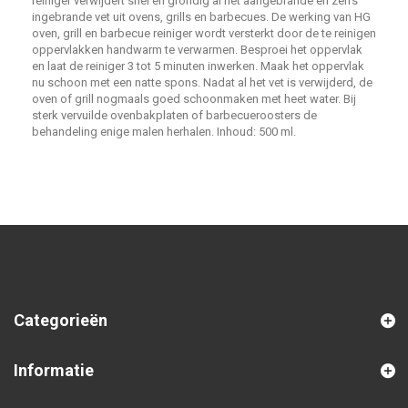
reiniger verwijdert snel en grondig al het aangebrande en zelfs
ingebrande vet uit ovens, grills en barbecues. De werking van HG
oven, grill en barbecue reiniger wordt versterkt door de te reinigen
oppervlakken handwarm te verwarmen. Besproei het oppervlak
en laat de reiniger 3 tot 5 minuten inwerken. Maak het oppervlak
nu schoon met een natte spons. Nadat al het vet is verwijderd, de
oven of grill nogmaals goed schoonmaken met heet water. Bij
sterk vervuilde ovenbakplaten of barbecueroosters de
behandeling enige malen herhalen. Inhoud: 500 ml.
Categorieën
Informatie