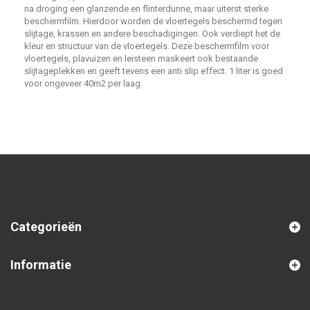
na droging een glanzende en flinterdunne, maar uiterst sterke
beschermfilm. Hierdoor worden de vloertegels beschermd tegen
slijtage, krassen en andere beschadigingen. Ook verdiept het de
kleur en structuur van de vloertegels. Deze beschermfilm voor
vloertegels, plavuizen en leisteen maskeert ook bestaande
slijtageplekken en geeft tevens een anti slip effect. 1 liter is goed
voor ongeveer 40m2 per laag.
Categorieën
Informatie