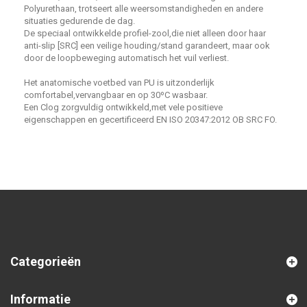
Polyurethaan, trotseert alle weersomstandigheden en andere
situaties gedurende de dag.
De speciaal ontwikkelde profiel-zool,die niet alleen door haar
anti-slip [SRC] een veilige houding/stand garandeert, maar ook
door de loopbeweging automatisch het vuil verliest.
Het anatomische voetbed van PU is uitzonderlijk
comfortabel,vervangbaar en op 30ºC wasbaar.
Een Clog zorgvuldig ontwikkeld,met vele positieve
eigenschappen en gecertificeerd EN ISO 20347:2012 OB SRC FO.
Categorieën
Informatie